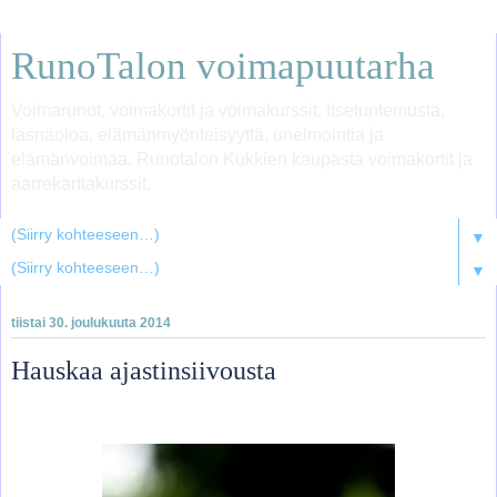
RunoTalon voimapuutarha
Voimarunot, voimakortit ja voimakurssit. Itsetuntemusta,
läsnäoloa, elämänmyönteisyyttä, unelmointia ja
elämänvoimaa. Runotalon Kukkien kaupasta voimakortit ja
aarrekarttakurssit.
▼
▼
tiistai 30. joulukuuta 2014
Hauskaa ajastinsiivousta