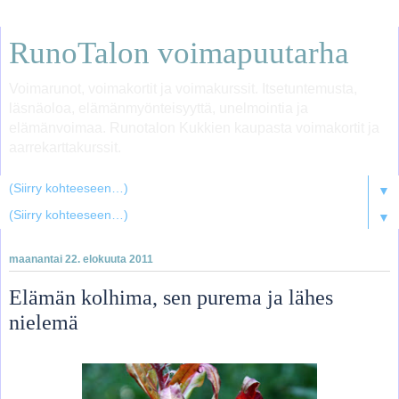
RunoTalon voimapuutarha
Voimarunot, voimakortit ja voimakurssit. Itsetuntemusta,
läsnäoloa, elämänmyönteisyyttä, unelmointia ja
elämänvoimaa. Runotalon Kukkien kaupasta voimakortit ja
aarrekarttakurssit.
▼
▼
maanantai 22. elokuuta 2011
Elämän kolhima, sen purema ja lähes
nielemä